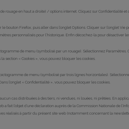
e rouage en haut a droite) / options internet. Cliquez sur Confidentialité et 
 le bouton Firefox, puis aller dans l’onglet Options. Cliquer sur l’onglet Vie p
mètres personnalisés pour l’historique. Enfin décochez-la pour désactiver le
 pictogramme de menu (symbolisé par un rouage). Sélectionnez Paramètres. C
 la section « Cookies », vous pouvez bloquer les cookies.
 pictogramme de menu (symbolisé par trois lignes horizontales). Sélectionn
Dans l’onglet « Confidentialité », vous pouvez bloquer les cookies.
aucun cas distribuées à des tiers, ni vendues, ni louées, ni prêtées. En appli
te web a fait l’objet d’une déclaration auprès de la Commission Nationale de l’I
 réalisés à partir du présent site web (notamment concernant la newsletter