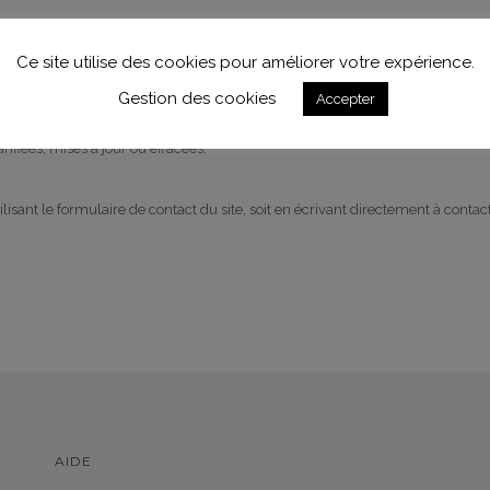
ticle 32 de cette même loi, les informations qu’il communique par le biais 
Ce site utilise des cookies pour améliorer votre expérience.
Gestion des cookies
Accepter
it d’interrogation, d’accès, de modification, d’opposition et de rectification s
ifiées, mises à jour ou effacées.
lisant le formulaire de contact du site, soit en écrivant directement à contact
AIDE