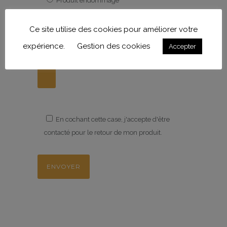
Produit endommagé
Ce site utilise des cookies pour améliorer votre
Pour les produits endommagés, veuillez joindre
une ou plusieurs photos.
expérience.
Gestion des cookies
Accepter
En cochant cette case, j'accepte d'être
contacté pour le retour de mon produit.