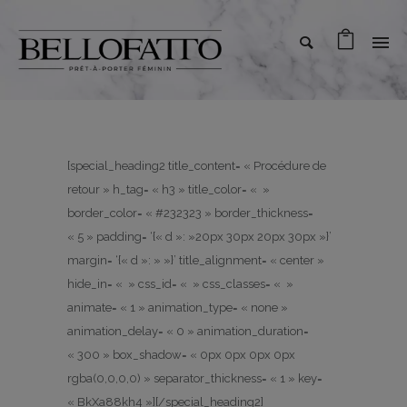
[special_heading2 title_content= « Procédure de
retour » h_tag= « h3 » title_color= « »
border_color= « #232323 » border_thickness=
« 5 » padding= ‘{« d »: »20px 30px 20px 30px »}’
margin= ‘{« d »: » »}’ title_alignment= « center »
hide_in= « » css_id= « » css_classes= « »
animate= « 1 » animation_type= « none »
animation_delay= « 0 » animation_duration=
« 300 » box_shadow= « 0px 0px 0px 0px
rgba(0,0,0,0) » separator_thickness= « 1 » key=
« BkXa88kh4 »][/special_heading2]