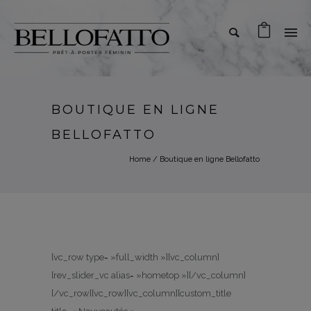
BOUTIQUE EN LIGNE
BELLOFATTO
Home
/
Boutique en ligne Bellofatto
[vc_row type= »full_width »][vc_column]
[rev_slider_vc alias= »hometop »][/vc_column]
[/vc_row][vc_row][vc_column][custom_title