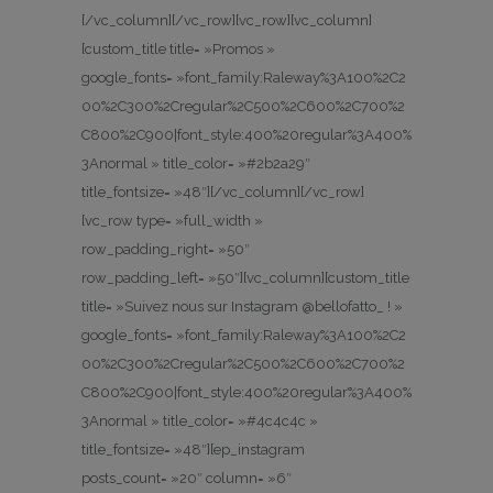
[/vc_column][/vc_row][vc_row][vc_column]
[custom_title title= »Promos »
google_fonts= »font_family:Raleway%3A100%2C2
00%2C300%2Cregular%2C500%2C600%2C700%2
C800%2C900|font_style:400%20regular%3A400%
3Anormal » title_color= »#2b2a29″
title_fontsize= »48″][/vc_column][/vc_row]
[vc_row type= »full_width »
row_padding_right= »50″
row_padding_left= »50″][vc_column][custom_title
title= »Suivez nous sur Instagram @bellofatto_ ! »
google_fonts= »font_family:Raleway%3A100%2C2
00%2C300%2Cregular%2C500%2C600%2C700%2
C800%2C900|font_style:400%20regular%3A400%
3Anormal » title_color= »#4c4c4c »
title_fontsize= »48″][ep_instagram
posts_count= »20″ column= »6″