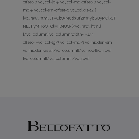
offset-0 vc_col-lg-5 vc_col-md-offset-0 vc_col-
md-5 vc_col-sm-offset-0 vc_col-xs-12″]
[vc_raw_html]JTVCbWM0d3BfZm9ybSUyMGlkJT
NEJTIyMTI0OTQlMjIlNUQ=[/vc_raw_html]
[/vc_column][vc_column width= »1/4″
offset= »vc_col-lg-3 vc_col-md-3 vc_hidden-sm
vc_hidden-xs »][/vc_column][/vc_row][vc_row]
[vc_column][/vc_column][/vc_row]