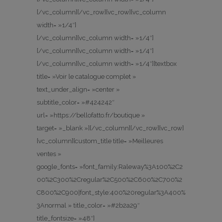
[/vc_column][/vc_row][vc_row][vc_column
width= »1/4″]
[/vc_column][vc_column width= »1/4″]
[/vc_column][vc_column width= »1/4″]
[/vc_column][vc_column width= »1/4″][textbox
title= »Voir le catalogue complet »
text_under_align= »center »
subtitle_color= »#424242″
url= »https://bellofatto.fr/boutique »
target= »_blank »][/vc_column][/vc_row][vc_row]
[vc_column][custom_title title= »Meilleures
ventes »
google_fonts= »font_family:Raleway%3A100%2C2
00%2C300%2Cregular%2C500%2C600%2C700%2
C800%2C900|font_style:400%20regular%3A400%
3Anormal » title_color= »#2b2a29″
title_fontsize= »48″]