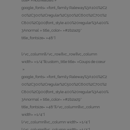
title= »Nouveautés »
google_fonts= »font_family:Raleway%3A100%2C2
00%2C300%2Cregular%2C500%2C600%2C700%2
C800%2C900|font_style:400%20regular%3A400%
3Anormal » title_color= »#2b2a29″
title_fontsize= »48″]
[/vc_column][/vc_row][vc_row][vc_column
width= »1/4″][custom_title title= »Coups de cœur
»
google_fonts= »font_family:Raleway%3A100%2C2
00%2C300%2Cregular%2C500%2C600%2C700%2
C800%2C900|font_style:400%20regular%3A400%
3Anormal » title_color= »#2b2a29″
title_fontsize= »48″][/vc_column][vc_column
width= »1/4″]
[/vc_column][vc_column width= »1/4″]
[/vc_column][vc_column width= »1/4″]